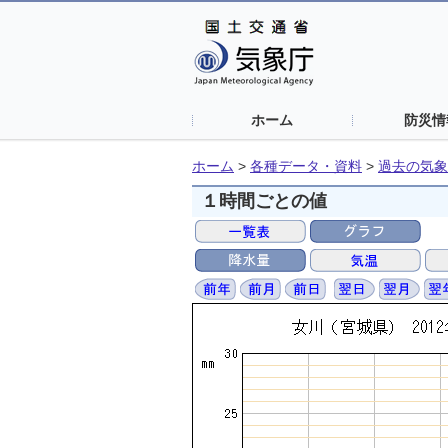
ホーム
防災情
ホーム
>
各種データ・資料
>
過去の気象
１時間ごとの値