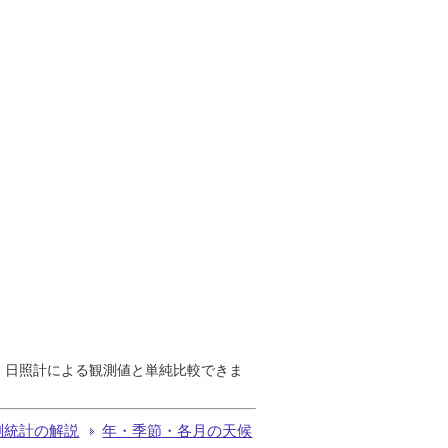
で、日照計による観測値と単純比較できま
測統計の解説
年・季節・各月の天候