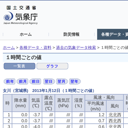
ホーム
防災情報
各種データ・
ホーム
>
各種データ・資料
>
過去の気象データ検索
>
１時間ごとの
１時間ごとの値
女川（宮城県) 2013年1月12日（１時間ごとの値）
風速・風向
風速・風向
風速・風向
風速・風向
露点
露点
露点
露点
降水量
降水量
降水量
降水量
気温
気温
気温
気温
蒸気圧
蒸気圧
蒸気圧
蒸気圧
湿度
湿度
湿度
湿度
時
時
時
時
温度
温度
温度
温度
平均風速
平均風速
平均風速
平均風速
(mm)
(mm)
(mm)
(mm)
(℃)
(℃)
(℃)
(℃)
(hPa)
(hPa)
(hPa)
(hPa)
(％)
(％)
(％)
(％)
風向
風向
風向
風向
(℃)
(℃)
(℃)
(℃)
(m/s)
(m/s)
(m/s)
(m/s)
1
1
1
1
0.0
0.0
0.0
0.0
-3.7
-3.7
-3.7
-3.7
///
///
///
///
///
///
///
///
///
///
///
///
1.2
1.2
1.2
1.2
北北西
北北西
北北西
北北西
2
2
2
2
0.0
0.0
0.0
0.0
-3.7
-3.7
-3.7
-3.7
///
///
///
///
///
///
///
///
///
///
///
///
0.7
0.7
0.7
0.7
西北西
西北西
西北西
西北西
3
3
3
3
0.0
0.0
0.0
0.0
-4.0
-4.0
-4.0
-4.0
///
///
///
///
///
///
///
///
///
///
///
///
0.6
0.6
0.6
0.6
北北西
北北西
北北西
北北西