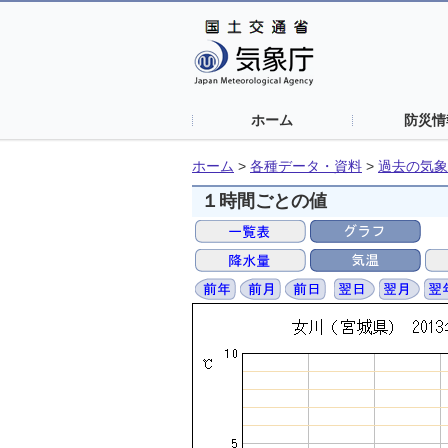
ホーム
防災情
ホーム
>
各種データ・資料
>
過去の気象
１時間ごとの値