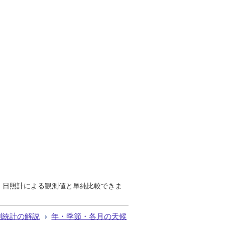
で、日照計による観測値と単純比較できま
測統計の解説
年・季節・各月の天候