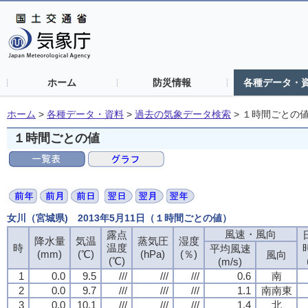
ホーム
防災情報
各種データ・
ホーム
>
各種データ・資料
>
過去の気象データ検索
>
１時間ごとの
１時間ごとの値
女川（宮城県) 2013年5月11日（１時間ごとの値）
風速・風向
風速・風向
風速・風向
風速・風向
露点
露点
露点
露点
降水量
降水量
降水量
降水量
気温
気温
気温
気温
蒸気圧
蒸気圧
蒸気圧
蒸気圧
湿度
湿度
湿度
湿度
時
時
時
時
温度
温度
温度
温度
平均風速
平均風速
平均風速
平均風速
(mm)
(mm)
(mm)
(mm)
(℃)
(℃)
(℃)
(℃)
(hPa)
(hPa)
(hPa)
(hPa)
(％)
(％)
(％)
(％)
風向
風向
風向
風向
(℃)
(℃)
(℃)
(℃)
(m/s)
(m/s)
(m/s)
(m/s)
1
1
1
1
0.0
0.0
0.0
0.0
9.5
9.5
9.5
9.5
///
///
///
///
///
///
///
///
///
///
///
///
0.6
0.6
0.6
0.6
南
南
南
南
2
2
2
2
0.0
0.0
0.0
0.0
9.7
9.7
9.7
9.7
///
///
///
///
///
///
///
///
///
///
///
///
1.1
1.1
1.1
1.1
南南東
南南東
南南東
南南東
3
3
3
3
0.0
0.0
0.0
0.0
10.1
10.1
10.1
10.1
///
///
///
///
///
///
///
///
///
///
///
///
1.4
1.4
1.4
1.4
北
北
北
北