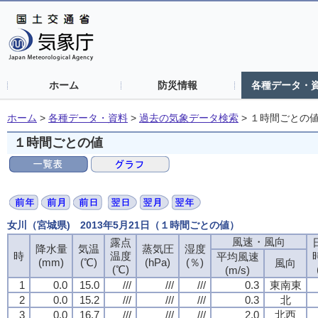
ホーム
防災情報
各種データ・
ホーム
>
各種データ・資料
>
過去の気象データ検索
>
１時間ごとの
１時間ごとの値
女川（宮城県) 2013年5月21日（１時間ごとの値）
風速・風向
露点
降水量
気温
蒸気圧
湿度
時
温度
平均風速
(mm)
(℃)
(hPa)
(％)
風向
(℃)
(m/s)
1
0.0
15.0
///
///
///
0.3
東南東
2
0.0
15.2
///
///
///
0.3
北
3
0.0
16.7
///
///
///
2.0
北西