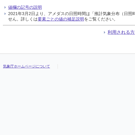
値欄の記号の説明
2021年3月2日より、アメダスの日照時間は「推計気象分布（日
せん。詳しくは
要素ごとの値の補足説明
をご覧ください。
利用される方
気象庁ホームページについて