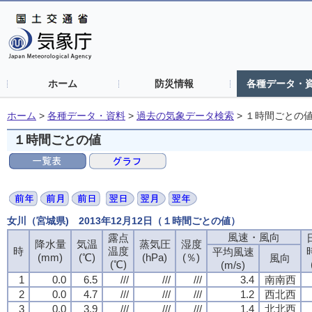
ホーム
防災情報
各種データ・
ホーム
>
各種データ・資料
>
過去の気象データ検索
>
１時間ごとの
１時間ごとの値
女川（宮城県) 2013年12月12日（１時間ごとの値）
風速・風向
風速・風向
風速・風向
風速・風向
露点
露点
露点
露点
降水量
降水量
降水量
降水量
気温
気温
気温
気温
蒸気圧
蒸気圧
蒸気圧
蒸気圧
湿度
湿度
湿度
湿度
時
時
時
時
温度
温度
温度
温度
平均風速
平均風速
平均風速
平均風速
(mm)
(mm)
(mm)
(mm)
(℃)
(℃)
(℃)
(℃)
(hPa)
(hPa)
(hPa)
(hPa)
(％)
(％)
(％)
(％)
風向
風向
風向
風向
(℃)
(℃)
(℃)
(℃)
(m/s)
(m/s)
(m/s)
(m/s)
1
1
1
1
0.0
0.0
0.0
0.0
6.5
6.5
6.5
6.5
///
///
///
///
///
///
///
///
///
///
///
///
3.4
3.4
3.4
3.4
南南西
南南西
南南西
南南西
2
2
2
2
0.0
0.0
0.0
0.0
4.7
4.7
4.7
4.7
///
///
///
///
///
///
///
///
///
///
///
///
1.2
1.2
1.2
1.2
西北西
西北西
西北西
西北西
3
3
3
3
0.0
0.0
0.0
0.0
3.9
3.9
3.9
3.9
///
///
///
///
///
///
///
///
///
///
///
///
1.4
1.4
1.4
1.4
北北西
北北西
北北西
北北西