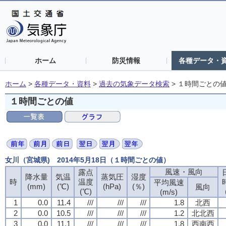
ホーム
防災情報
各種データ・
ホーム
>
各種データ・資料
>
過去の気象データ検索
>
１時間ごとの
１時間ごとの値
女川（宮城県) 2014年5月18日（１時間ごとの値）
風速・風向
露点
降水量
気温
蒸気圧
湿度
時
温度
平均風速
(mm)
(℃)
(hPa)
(％)
風向
(℃)
(m/s)
1
0.0
11.4
///
///
///
1.8
北西
2
0.0
10.5
///
///
///
1.2
北北西
3
0.0
11.1
///
///
///
1.8
西南西