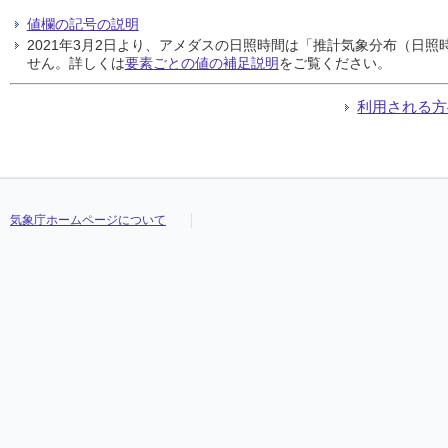
値欄の記号の説明
2021年3月2日より、アメダスの日照時間は「推計気象分布（日
せん。詳しくは
要素ごとの値の補足説明
をご覧ください。
利用される方
気象庁ホームページについて