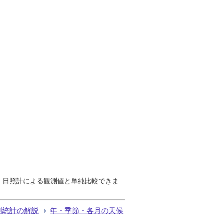
で、日照計による観測値と単純比較できま
測統計の解説
年・季節・各月の天候