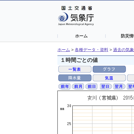
ホーム
防災情
ホーム
>
各種データ・資料
>
過去の気象
１時間ごとの値