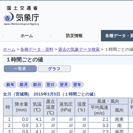
ホーム
防災情報
各種データ・
ホーム
>
各種データ・資料
>
過去の気象データ検索
>
１時間ごとの
１時間ごとの値
女川（宮城県) 2015年3月5日（１時間ごとの値）
風速・風向
露点
降水量
気温
蒸気圧
湿度
時
温度
平均風速
(mm)
(℃)
(hPa)
(％)
風向
(℃)
(m/s)
1
0.0
4.1
///
///
///
2.1
南東
2
0.0
3.7
///
///
///
3.3
南
3
0.0
4.1
///
///
///
2.3
南西