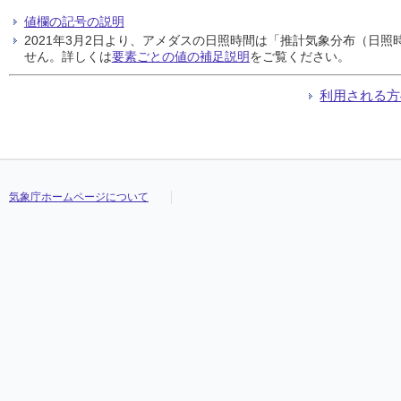
値欄の記号の説明
2021年3月2日より、アメダスの日照時間は「推計気象分布（日
せん。詳しくは
要素ごとの値の補足説明
をご覧ください。
利用される方
気象庁ホームページについて