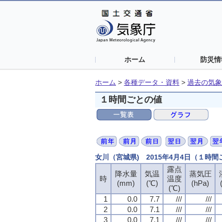
ホーム
防災情
ホーム
>
各種データ・資料
>
過去の気象
１時間ごとの値
女川（宮城県) 2015年4月4日（１時
露点
降水量
気温
蒸気圧
時
温度
(mm)
(℃)
(hPa)
(℃)
1
0.0
7.7
///
///
2
0.0
7.1
///
///
3
0.0
7.1
///
///