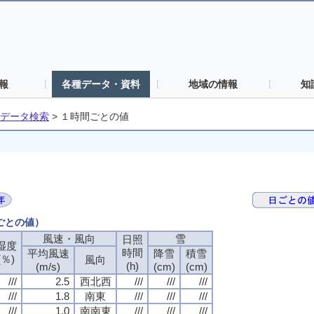
報
各種データ・資料
地域の情報
知
データ検索
>
１時間ごとの値
間ごとの値）
風速・風向
雪
日照
湿度
時間
平均風速
降雪
積雪
(％)
風向
(h)
(m/s)
(cm)
(cm)
///
2.5
西北西
///
///
///
///
1.8
南東
///
///
///
///
1.0
南南東
///
///
///