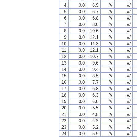
4
0.0
6.9
///
///
5
0.0
6.7
///
///
6
0.0
6.8
///
///
7
0.0
8.0
///
///
8
0.0
10.6
///
///
9
0.0
12.1
///
///
10
0.0
11.3
///
///
11
0.0
12.1
///
///
12
0.0
10.7
///
///
13
0.0
9.6
///
///
14
0.0
9.4
///
///
15
0.0
8.5
///
///
16
0.0
7.7
///
///
17
0.0
6.8
///
///
18
0.0
6.3
///
///
19
0.0
6.0
///
///
20
0.0
5.5
///
///
21
0.0
4.8
///
///
22
0.0
4.9
///
///
23
0.0
5.2
///
///
24
0.0
5.5
///
///