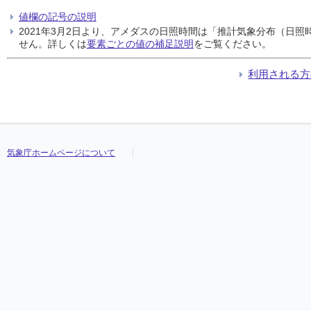
値欄の記号の説明
2021年3月2日より、アメダスの日照時間は「推計気象分布（日
せん。詳しくは
要素ごとの値の補足説明
をご覧ください。
利用される方
気象庁ホームページについて