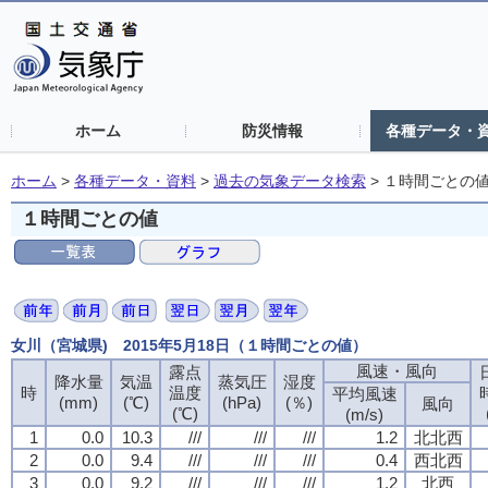
ホーム
防災情報
各種データ・
ホーム
>
各種データ・資料
>
過去の気象データ検索
>
１時間ごとの
１時間ごとの値
女川（宮城県) 2015年5月18日（１時間ごとの値）
風速・風向
露点
降水量
気温
蒸気圧
湿度
時
温度
平均風速
(mm)
(℃)
(hPa)
(％)
風向
(℃)
(m/s)
1
0.0
10.3
///
///
///
1.2
北北西
2
0.0
9.4
///
///
///
0.4
西北西
3
0.0
9.2
///
///
///
1.2
北西