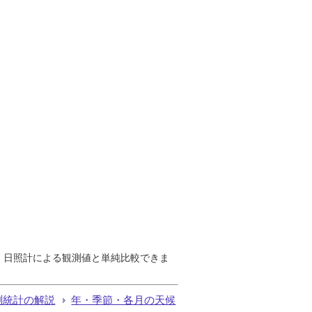
で、日照計による観測値と単純比較できま
測統計の解説
年・季節・各月の天候