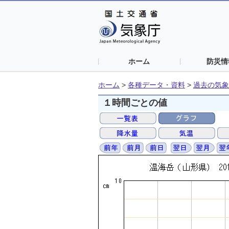
ホーム
防災情
ホーム
>
各種データ・資料
>
過去の気象
１時間ごとの値