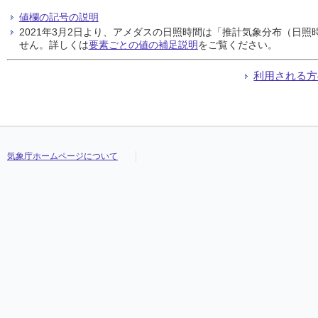
値欄の記号の説明
2021年3月2日より、アメダスの日照時間は「推計気象分布（日
せん。詳しくは
要素ごとの値の補足説明
をご覧ください。
利用される方
気象庁ホームページについて