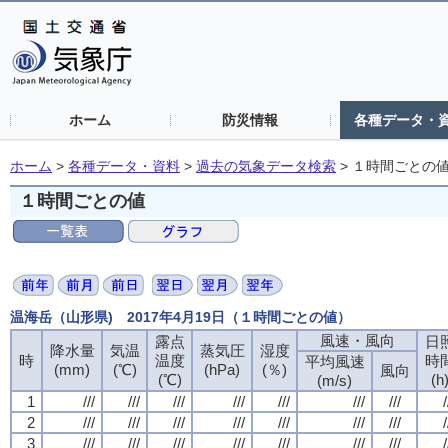
ホーム
防災情報
各種データ・
ホーム
>
各種データ・資料
>
過去の気象データ検索
>
１時間ごとの
１時間ごとの値
温海岳（山形県) 2017年4月19日（１時間ごとの値）
風速・風向
露点
日
降水量
気温
蒸気圧
湿度
時
温度
時
平均風速
(mm)
(℃)
(hPa)
(％)
風向
(℃)
(h
(m/s)
1
///
///
///
///
///
///
///
/
2
///
///
///
///
///
///
///
/
3
///
///
///
///
///
///
///
/