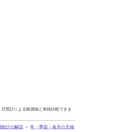
で、日照計による観測値と単純比較できま
測統計の解説
年・季節・各月の天候