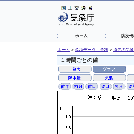
ホーム
防災情
ホーム
>
各種データ・資料
>
過去の気象
１時間ごとの値