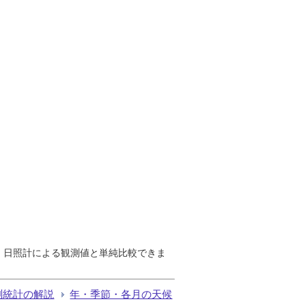
で、日照計による観測値と単純比較できま
測統計の解説
年・季節・各月の天候