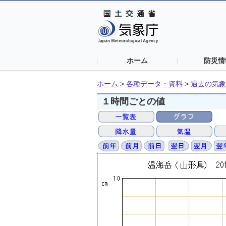
ホーム
防災情
ホーム
>
各種データ・資料
>
過去の気象
１時間ごとの値