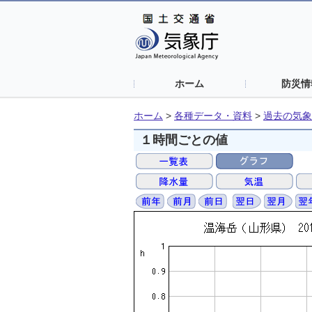
ホーム
防災情
ホーム
>
各種データ・資料
>
過去の気象
１時間ごとの値