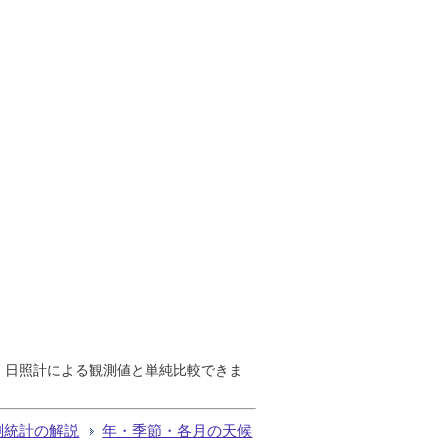
で、日照計による観測値と単純比較できま
測統計の解説
年・季節・各月の天候