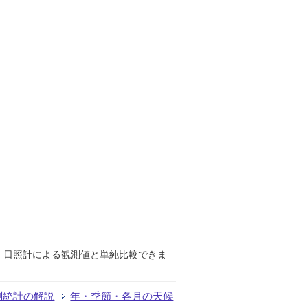
で、日照計による観測値と単純比較できま
測統計の解説
年・季節・各月の天候