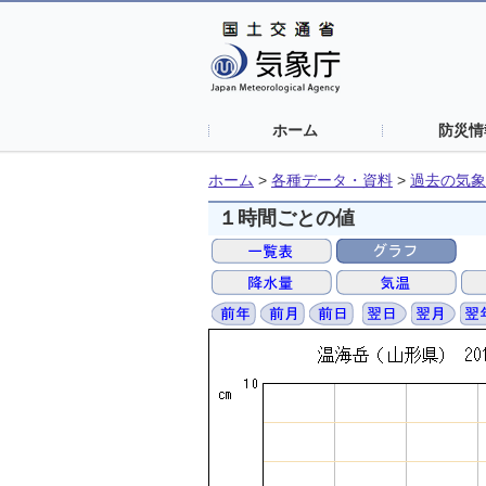
ホーム
防災情
ホーム
>
各種データ・資料
>
過去の気象
１時間ごとの値