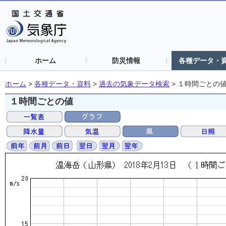
ホーム
防災情報
各種データ・
ホーム
>
各種データ・資料
>
過去の気象データ検索
>
１時間ごとの
１時間ごとの値