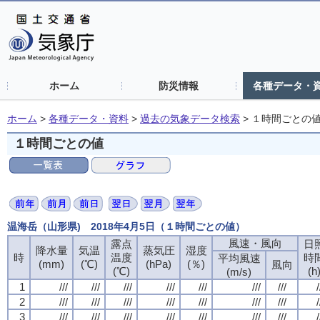
ホーム
防災情報
各種データ・
ホーム
>
各種データ・資料
>
過去の気象データ検索
>
１時間ごとの
１時間ごとの値
温海岳（山形県) 2018年4月5日（１時間ごとの値）
風速・風向
露点
日
降水量
気温
蒸気圧
湿度
時
温度
時
平均風速
(mm)
(℃)
(hPa)
(％)
風向
(℃)
(h
(m/s)
1
///
///
///
///
///
///
///
/
2
///
///
///
///
///
///
///
/
3
///
///
///
///
///
///
///
/