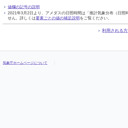
値欄の記号の説明
2021年3月2日より、アメダスの日照時間は「推計気象分布（日
せん。詳しくは
要素ごとの値の補足説明
をご覧ください。
利用される方
気象庁ホームページについて