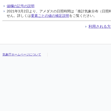
値欄の記号の説明
2021年3月2日より、アメダスの日照時間は「推計気象分布（日
せん。詳しくは
要素ごとの値の補足説明
をご覧ください。
利用される方
気象庁ホームページについて