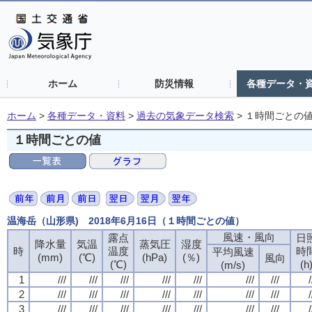
ホーム
防災情報
各種データ・
ホーム
>
各種データ・資料
>
過去の気象データ検索
>
１時間ごとの
１時間ごとの値
温海岳（山形県) 2018年6月16日（１時間ごとの値）
風速・風向
露点
日
降水量
気温
蒸気圧
湿度
時
温度
時
平均風速
(mm)
(℃)
(hPa)
(％)
風向
(℃)
(h
(m/s)
1
///
///
///
///
///
///
///
/
2
///
///
///
///
///
///
///
/
3
///
///
///
///
///
///
///
/