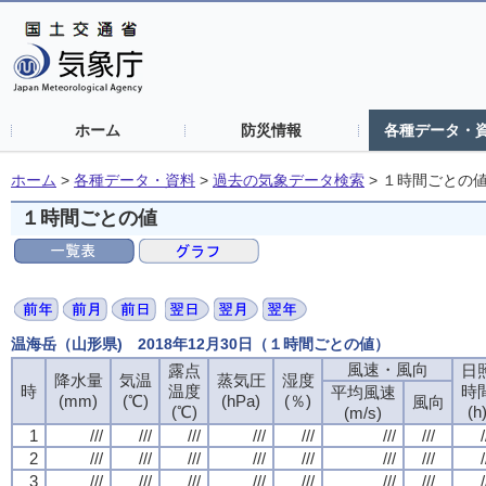
ホーム
防災情報
各種データ・
ホーム
>
各種データ・資料
>
過去の気象データ検索
>
１時間ごとの
１時間ごとの値
温海岳（山形県) 2018年12月30日（１時間ごとの値）
風速・風向
露点
日
降水量
気温
蒸気圧
湿度
時
温度
時
平均風速
(mm)
(℃)
(hPa)
(％)
風向
(℃)
(h
(m/s)
1
///
///
///
///
///
///
///
/
2
///
///
///
///
///
///
///
/
3
///
///
///
///
///
///
///
/