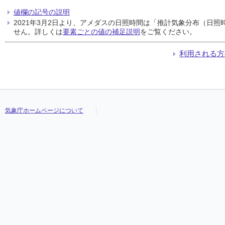
値欄の記号の説明
2021年3月2日より、アメダスの日照時間は「推計気象分布（日
せん。詳しくは
要素ごとの値の補足説明
をご覧ください。
利用される方
気象庁ホームページについて