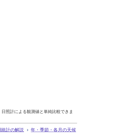
で、日照計による観測値と単純比較できま
測統計の解説
年・季節・各月の天候