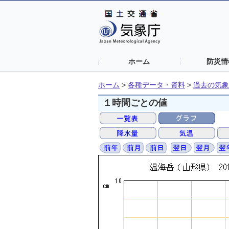
ホーム
防災情
ホーム
>
各種データ・資料
>
過去の気象
１時間ごとの値