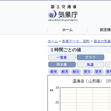
ホーム
防災情
ホーム
>
各種データ・資料
>
過去の気象
１時間ごとの値