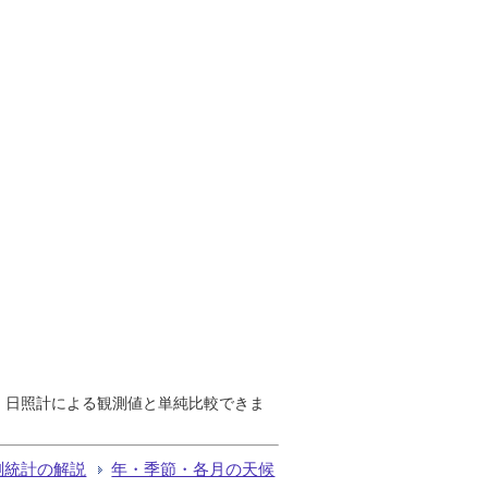
で、日照計による観測値と単純比較できま
測統計の解説
年・季節・各月の天候