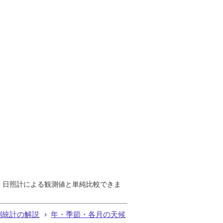
で、日照計による観測値と単純比較できま
測統計の解説
年・季節・各月の天候