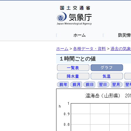
ホーム
防災情
ホーム
>
各種データ・資料
>
過去の気象
１時間ごとの値