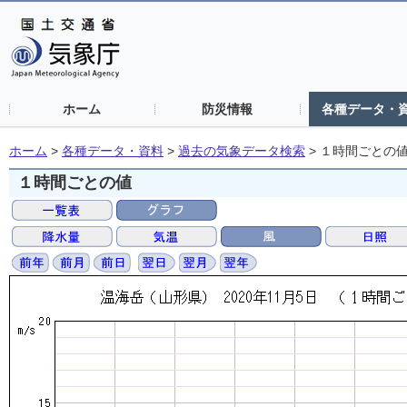
ホーム
防災情報
各種データ・
ホーム
>
各種データ・資料
>
過去の気象データ検索
>
１時間ごとの
１時間ごとの値