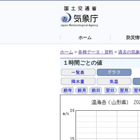
ホーム
防災情
ホーム
>
各種データ・資料
>
過去の気象
１時間ごとの値