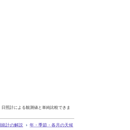
で、日照計による観測値と単純比較できま
測統計の解説
年・季節・各月の天候