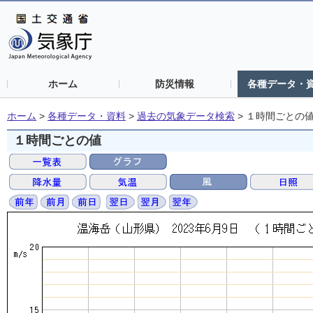
ホーム
防災情報
各種データ・
ホーム
>
各種データ・資料
>
過去の気象データ検索
>
１時間ごとの
１時間ごとの値