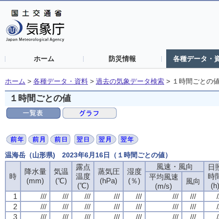
ホーム
防災情報
各種データ・
ホーム
>
各種データ・資料
>
過去の気象データ検索
>
１時間ごとの
１時間ごとの値
温海岳（山形県) 2023年6月16日（１時間ごとの値）
風速・風向
露点
日
降水量
気温
蒸気圧
湿度
時
温度
時
平均風速
(mm)
(℃)
(hPa)
(％)
風向
(℃)
(h
(m/s)
1
///
///
///
///
///
///
///
/
2
///
///
///
///
///
///
///
/
3
///
///
///
///
///
///
///
/