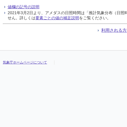
値欄の記号の説明
2021年3月2日より、アメダスの日照時間は「推計気象分布（日
せん。詳しくは
要素ごとの値の補足説明
をご覧ください。
利用される方
気象庁ホームページについて