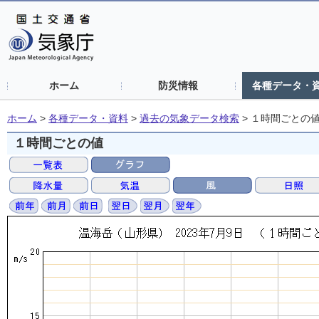
ホーム
防災情報
各種データ・
ホーム
>
各種データ・資料
>
過去の気象データ検索
>
１時間ごとの
１時間ごとの値