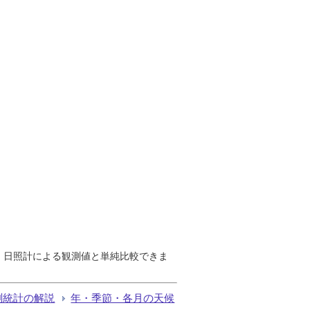
で、日照計による観測値と単純比較できま
測統計の解説
年・季節・各月の天候