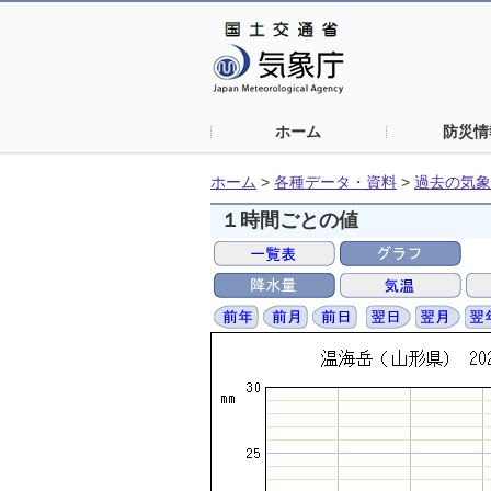
ホーム
防災情
ホーム
>
各種データ・資料
>
過去の気象
１時間ごとの値