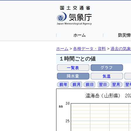
ホーム
防災情
ホーム
>
各種データ・資料
>
過去の気象
１時間ごとの値