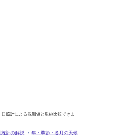
で、日照計による観測値と単純比較できま
測統計の解説
年・季節・各月の天候