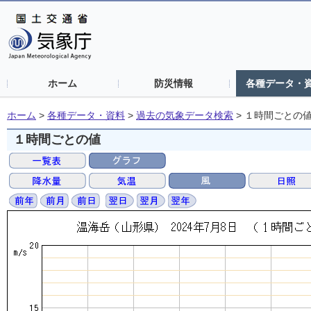
ホーム
防災情報
各種データ・
ホーム
>
各種データ・資料
>
過去の気象データ検索
>
１時間ごとの
１時間ごとの値