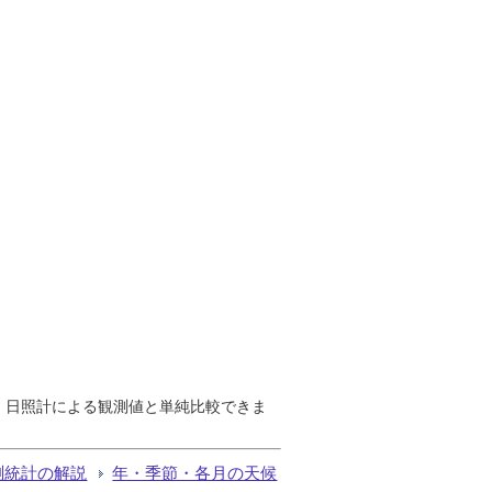
で、日照計による観測値と単純比較できま
測統計の解説
年・季節・各月の天候