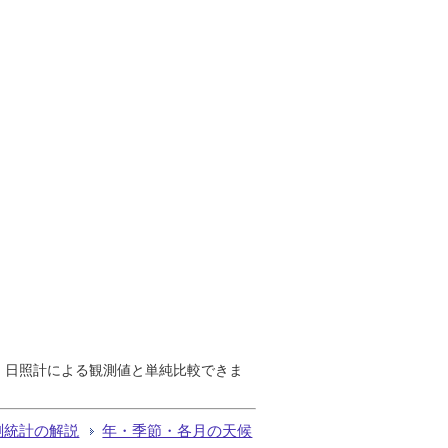
で、日照計による観測値と単純比較できま
測統計の解説
年・季節・各月の天候