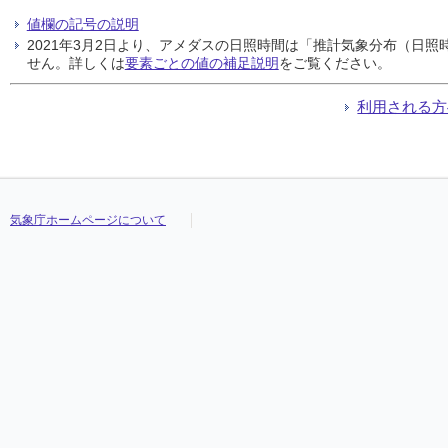
値欄の記号の説明
2021年3月2日より、アメダスの日照時間は「推計気象分布（日
せん。詳しくは
要素ごとの値の補足説明
をご覧ください。
利用される方
気象庁ホームページについて