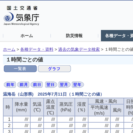
ホーム
防災情報
各種データ・
ホーム
>
各種データ・資料
>
過去の気象データ検索
>
１時間ごとの
１時間ごとの値
温海岳（山形県) 2025年7月11日（１時間ごとの値）
風速・風向
露点
日
降水量
気温
蒸気圧
湿度
時
温度
時
平均風速
(mm)
(℃)
(hPa)
(％)
風向
(℃)
(h
(m/s)
1
///
///
///
///
///
///
///
/
2
///
///
///
///
///
///
///
/
3
///
///
///
///
///
///
///
/