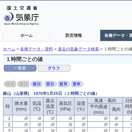
ホーム
防災情報
各種データ・
ホーム
>
各種データ・資料
>
過去の気象データ検索
>
１時間ごとの
１時間ごとの値
銀山（山形県) 1976年1月25日（１時間ごとの値）
風速・風向
露点
日
降水量
気温
蒸気圧
湿度
時
温度
時
平均風速
(mm)
(℃)
(hPa)
(％)
風向
(℃)
(h
(m/s)
1
///
///
///
///
///
///
///
/
2
///
///
///
///
///
///
///
/
3
///
///
///
///
///
///
///
/