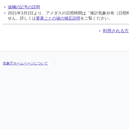
値欄の記号の説明
2021年3月2日より、アメダスの日照時間は「推計気象分布（日
せん。詳しくは
要素ごとの値の補足説明
をご覧ください。
利用される方
気象庁ホームページについて