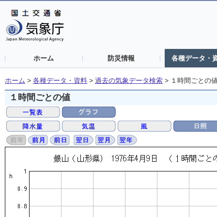
ホーム
防災情報
各種データ・
ホーム
>
各種データ・資料
>
過去の気象データ検索
>
１時間ごとの
１時間ごとの値