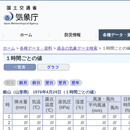
ホーム
防災情報
各種データ・
ホーム
>
各種データ・資料
>
過去の気象データ検索
>
１時間ごとの
１時間ごとの値
銀山（山形県) 1976年4月24日（１時間ごとの値）
風速・風向
露点
日
降水量
気温
蒸気圧
湿度
時
温度
時
平均風速
(mm)
(℃)
(hPa)
(％)
風向
(℃)
(h
(m/s)
1
///
///
///
///
///
///
///
/
2
///
///
///
///
///
///
///
/
3
///
///
///
///
///
///
///
/