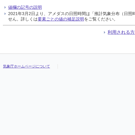
値欄の記号の説明
2021年3月2日より、アメダスの日照時間は「推計気象分布（日
せん。詳しくは
要素ごとの値の補足説明
をご覧ください。
利用される方
気象庁ホームページについて