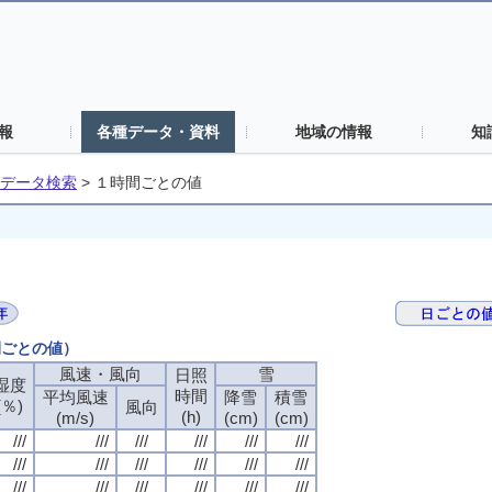
報
各種データ・資料
地域の情報
知
データ検索
>
１時間ごとの値
間ごとの値）
風速・風向
雪
日照
湿度
時間
平均風速
降雪
積雪
(％)
風向
(h)
(m/s)
(cm)
(cm)
///
///
///
///
///
///
///
///
///
///
///
///
///
///
///
///
///
///