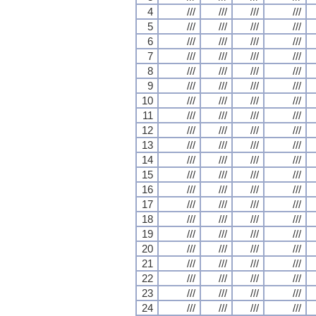
4
///
///
///
///
5
///
///
///
///
6
///
///
///
///
7
///
///
///
///
8
///
///
///
///
9
///
///
///
///
10
///
///
///
///
11
///
///
///
///
12
///
///
///
///
13
///
///
///
///
14
///
///
///
///
15
///
///
///
///
16
///
///
///
///
17
///
///
///
///
18
///
///
///
///
19
///
///
///
///
20
///
///
///
///
21
///
///
///
///
22
///
///
///
///
23
///
///
///
///
24
///
///
///
///