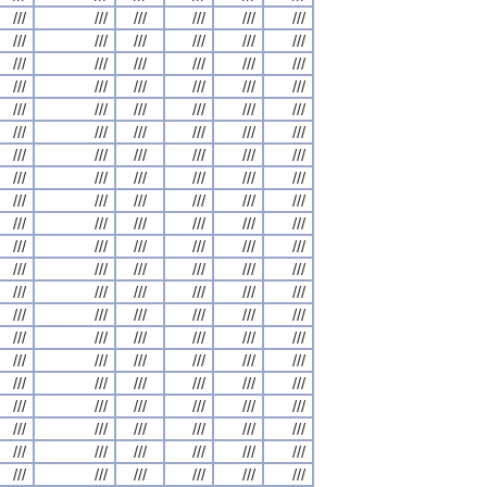
///
///
///
///
///
///
///
///
///
///
///
///
///
///
///
///
///
///
///
///
///
///
///
///
///
///
///
///
///
///
///
///
///
///
///
///
///
///
///
///
///
///
///
///
///
///
///
///
///
///
///
///
///
///
///
///
///
///
///
///
///
///
///
///
///
///
///
///
///
///
///
///
///
///
///
///
///
///
///
///
///
///
///
///
///
///
///
///
///
///
///
///
///
///
///
///
///
///
///
///
///
///
///
///
///
///
///
///
///
///
///
///
///
///
///
///
///
///
///
///
///
///
///
///
///
///