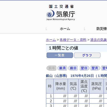
ホーム
防災情
ホーム
>
各種データ・資料
>
過去の気象
１時間ごとの値
銀山（山形県) 1976年4月26日（１時
露点
降水量
気温
蒸気圧
時
温度
(mm)
(℃)
(hPa)
(℃)
1
///
///
///
///
2
///
///
///
///
3
///
///
///
///