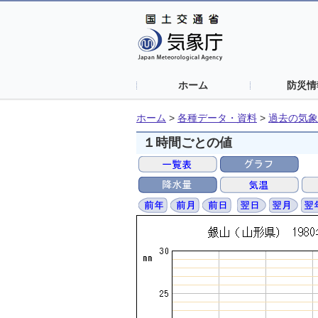
ホーム
防災情
ホーム
>
各種データ・資料
>
過去の気象
１時間ごとの値