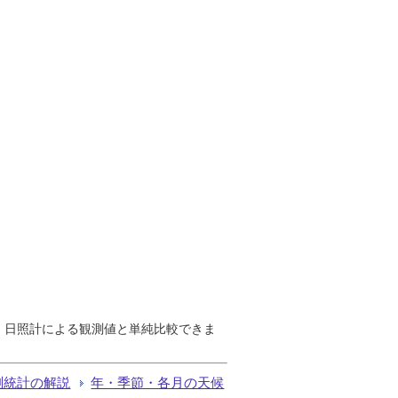
で、日照計による観測値と単純比較できま
測統計の解説
年・季節・各月の天候