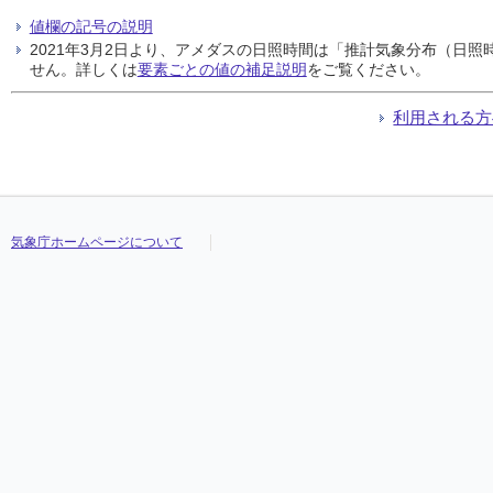
値欄の記号の説明
2021年3月2日より、アメダスの日照時間は「推計気象分布（日
せん。詳しくは
要素ごとの値の補足説明
をご覧ください。
利用される方
気象庁ホームページについて