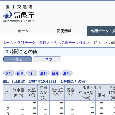
ホーム
防災情報
各種データ・
ホーム
>
各種データ・資料
>
過去の気象データ検索
>
１時間ごとの
１時間ごとの値
銀山（山形県) 1987年10月26日（１時間ごとの値）
風速・風向
露点
日
降水量
気温
蒸気圧
湿度
時
温度
時
平均風速
(mm)
(℃)
(hPa)
(％)
風向
(℃)
(h
(m/s)
1
///
///
///
///
///
///
///
/
2
///
///
///
///
///
///
///
/
3
///
///
///
///
///
///
///
/