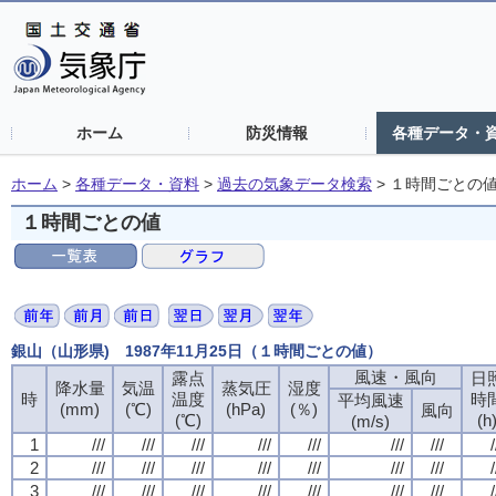
ホーム
防災情報
各種データ・
ホーム
>
各種データ・資料
>
過去の気象データ検索
>
１時間ごとの
１時間ごとの値
銀山（山形県) 1987年11月25日（１時間ごとの値）
風速・風向
露点
日
降水量
気温
蒸気圧
湿度
時
温度
時
平均風速
(mm)
(℃)
(hPa)
(％)
風向
(℃)
(h
(m/s)
1
///
///
///
///
///
///
///
/
2
///
///
///
///
///
///
///
/
3
///
///
///
///
///
///
///
/