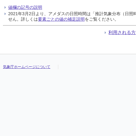
値欄の記号の説明
2021年3月2日より、アメダスの日照時間は「推計気象分布（日
せん。詳しくは
要素ごとの値の補足説明
をご覧ください。
利用される方
気象庁ホームページについて