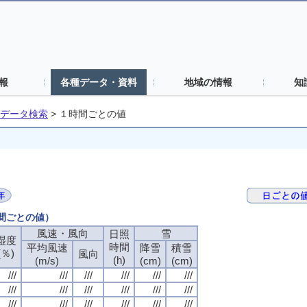
報
各種データ・資料
地域の情報
知
データ検索
>
１時間ごとの値
時間ごとの値）
風速・風向
雪
日照
湿度
時間
平均風速
降雪
積雪
(％)
風向
(h)
(m/s)
(cm)
(cm)
///
///
///
///
///
///
///
///
///
///
///
///
///
///
///
///
///
///