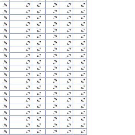
///
///
///
///
///
///
///
///
///
///
///
///
///
///
///
///
///
///
///
///
///
///
///
///
///
///
///
///
///
///
///
///
///
///
///
///
///
///
///
///
///
///
///
///
///
///
///
///
///
///
///
///
///
///
///
///
///
///
///
///
///
///
///
///
///
///
///
///
///
///
///
///
///
///
///
///
///
///
///
///
///
///
///
///
///
///
///
///
///
///
///
///
///
///
///
///
///
///
///
///
///
///
///
///
///
///
///
///
///
///
///
///
///
///
///
///
///
///
///
///
///
///
///
///
///
///