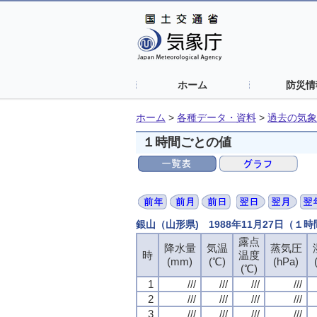
ホーム
防災情
ホーム
>
各種データ・資料
>
過去の気象
１時間ごとの値
銀山（山形県) 1988年11月27日（１
露点
降水量
気温
蒸気圧
時
温度
(mm)
(℃)
(hPa)
(℃)
1
///
///
///
///
2
///
///
///
///
3
///
///
///
///