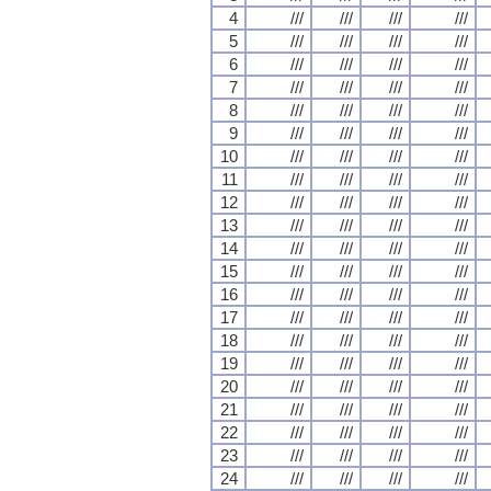
4
///
///
///
///
5
///
///
///
///
6
///
///
///
///
7
///
///
///
///
8
///
///
///
///
9
///
///
///
///
10
///
///
///
///
11
///
///
///
///
12
///
///
///
///
13
///
///
///
///
14
///
///
///
///
15
///
///
///
///
16
///
///
///
///
17
///
///
///
///
18
///
///
///
///
19
///
///
///
///
20
///
///
///
///
21
///
///
///
///
22
///
///
///
///
23
///
///
///
///
24
///
///
///
///