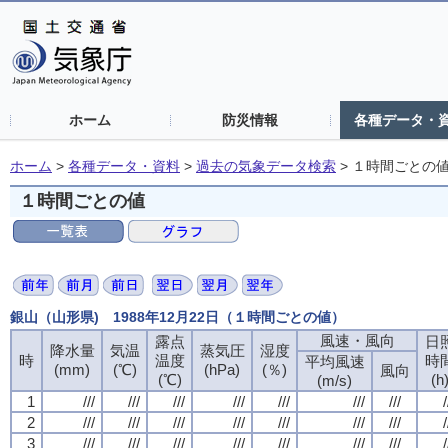
ホーム
防災情報
各種データ・
ホーム
>
各種データ・資料
>
過去の気象データ検索
>
１時間ごとの
１時間ごとの値
銀山（山形県) 1988年12月22日（１時間ごとの値）
風速・風向
露点
日
降水量
気温
蒸気圧
湿度
時
温度
時
平均風速
(mm)
(℃)
(hPa)
(％)
風向
(℃)
(h
(m/s)
1
///
///
///
///
///
///
///
/
2
///
///
///
///
///
///
///
/
3
///
///
///
///
///
///
///
/