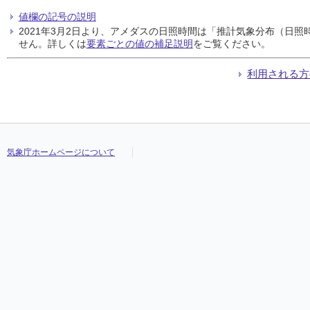
値欄の記号の説明
2021年3月2日より、アメダスの日照時間は「推計気象分布（日
せん。詳しくは
要素ごとの値の補足説明
をご覧ください。
利用される方
気象庁ホームページについて