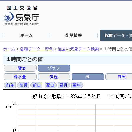
ホーム
防災情報
各種データ・
ホーム
>
各種データ・資料
>
過去の気象データ検索
>
１時間ごとの
１時間ごとの値