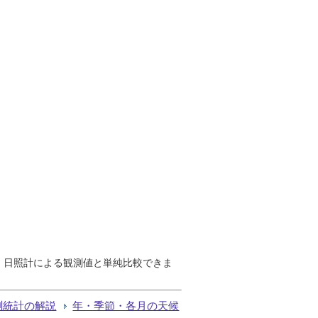
で、日照計による観測値と単純比較できま
測統計の解説
年・季節・各月の天候