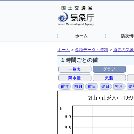
ホーム
防災情
ホーム
>
各種データ・資料
>
過去の気象
１時間ごとの値