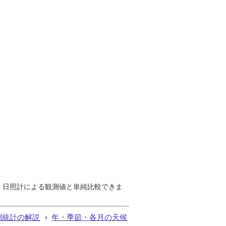
で、日照計による観測値と単純比較できま
測統計の解説
年・季節・各月の天候