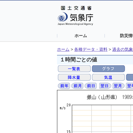
ホーム
防災情
ホーム
>
各種データ・資料
>
過去の気象
１時間ごとの値