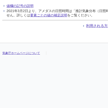
値欄の記号の説明
2021年3月2日より、アメダスの日照時間は「推計気象分布（日
せん。詳しくは
要素ごとの値の補足説明
をご覧ください。
利用される方
気象庁ホームページについて