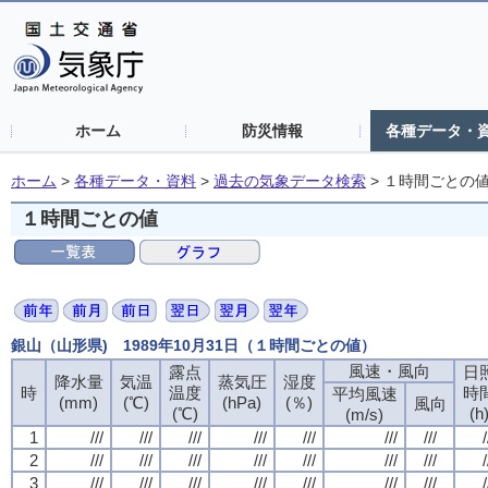
ホーム
防災情報
各種データ・
ホーム
>
各種データ・資料
>
過去の気象データ検索
>
１時間ごとの
１時間ごとの値
銀山（山形県) 1989年10月31日（１時間ごとの値）
風速・風向
露点
日
降水量
気温
蒸気圧
湿度
時
温度
時
平均風速
(mm)
(℃)
(hPa)
(％)
風向
(℃)
(h
(m/s)
1
///
///
///
///
///
///
///
/
2
///
///
///
///
///
///
///
/
3
///
///
///
///
///
///
///
/