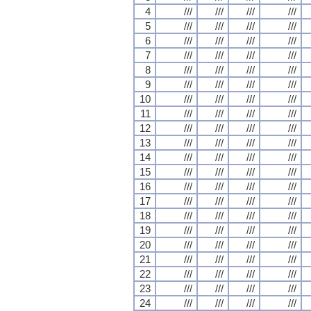
4
///
///
///
///
5
///
///
///
///
6
///
///
///
///
7
///
///
///
///
8
///
///
///
///
9
///
///
///
///
10
///
///
///
///
11
///
///
///
///
12
///
///
///
///
13
///
///
///
///
14
///
///
///
///
15
///
///
///
///
16
///
///
///
///
17
///
///
///
///
18
///
///
///
///
19
///
///
///
///
20
///
///
///
///
21
///
///
///
///
22
///
///
///
///
23
///
///
///
///
24
///
///
///
///