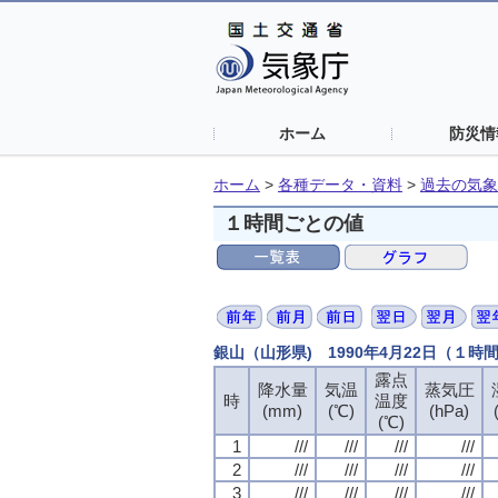
ホーム
防災情
ホーム
>
各種データ・資料
>
過去の気象
１時間ごとの値
銀山（山形県) 1990年4月22日（１時
露点
降水量
気温
蒸気圧
時
温度
(mm)
(℃)
(hPa)
(℃)
1
///
///
///
///
2
///
///
///
///
3
///
///
///
///