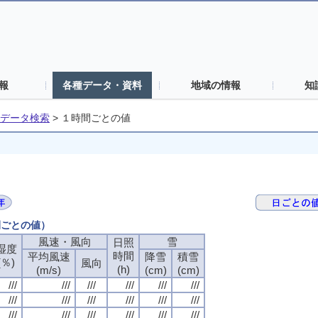
報
各種データ・資料
地域の情報
知
データ検索
>
１時間ごとの値
間ごとの値）
風速・風向
雪
日照
湿度
時間
平均風速
降雪
積雪
(％)
風向
(h)
(m/s)
(cm)
(cm)
///
///
///
///
///
///
///
///
///
///
///
///
///
///
///
///
///
///