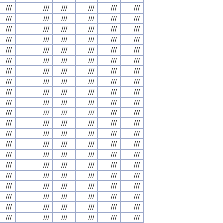
///
///
///
///
///
///
///
///
///
///
///
///
///
///
///
///
///
///
///
///
///
///
///
///
///
///
///
///
///
///
///
///
///
///
///
///
///
///
///
///
///
///
///
///
///
///
///
///
///
///
///
///
///
///
///
///
///
///
///
///
///
///
///
///
///
///
///
///
///
///
///
///
///
///
///
///
///
///
///
///
///
///
///
///
///
///
///
///
///
///
///
///
///
///
///
///
///
///
///
///
///
///
///
///
///
///
///
///
///
///
///
///
///
///
///
///
///
///
///
///
///
///
///
///
///
///