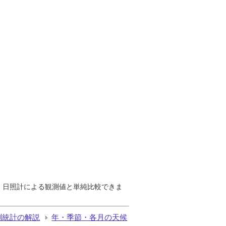
で、日照計による観測値と単純比較できま
測統計の解説
年・季節・各月の天候