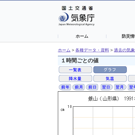
ホーム
防災情
ホーム
>
各種データ・資料
>
過去の気象
１時間ごとの値